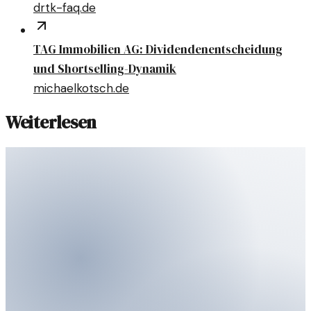
drtk-faq.de
TAG Immobilien AG: Dividendenentscheidung
und Shortselling-Dynamik
michaelkotsch.de
Weiterlesen