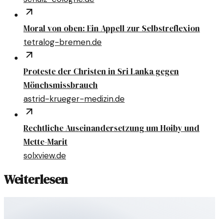
Moral von oben: Ein Appell zur Selbstreflexion
tetralog-bremen.de
Proteste der Christen in Sri Lanka gegen
Mönchsmissbrauch
astrid-krueger-medizin.de
Rechtliche Auseinandersetzung um Høiby und
Mette-Marit
solxview.de
Weiterlesen