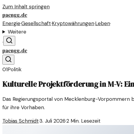
Zum Inhalt springen
paengg.de
Energie
·
Gesellschaft
·
Kryptowährungen
·
Leben
·
Weitere
·
paengg.de
01
Politik
Kulturelle Projektförderung in M-V: Ei
Das Regierungsportal von Mecklenburg-Vorpommern biet
für ihre Vorhaben.
Tobias Schmidt
·
3. Juli 2026
·
2
Min. Lesezeit