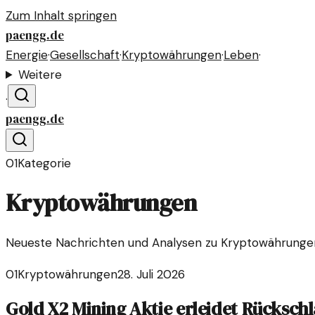
Zum Inhalt springen
paengg.de
Energie
·
Gesellschaft
·
Kryptowährungen
·
Leben
·
Weitere
·
paengg.de
01
Kategorie
Kryptowährungen
Neueste Nachrichten und Analysen zu Kryptowährungen,
01
Kryptowährungen
28. Juli 2026
Gold X2 Mining Aktie erleidet Rücksch